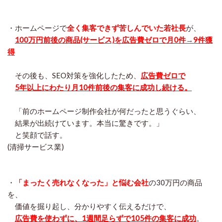
・ホームページで
全く集客できず苦しんでいた若社長
が、
100万円前後の商品(サービス)を広告費ゼロで月0件→9件獲
得
その後も、SEO対策を強化したため、
広告費ゼロで
5年以上にわたり月10件前後の集客に成功し続ける。
「前のホームページ制作会社が何だったと思うぐらい、
結果が出続けています。本当に驚きです。」
と笑顔で話す。
(清掃サービス業)
・
「まったく売れなくなった」と悩む会社
の30万円の商品
を、
価値を掘り起し、分かりやすく伝えるだけで、
広告費を使わずに、1週間足らずで105件の集客に成功
。