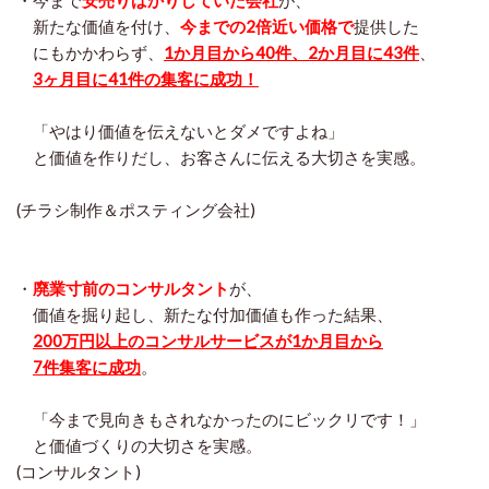
・今まで
安売りばかりしていた会社
が、
新たな価値を付け、
今までの2倍近い価格で
提供した
にもかかわらず、
1か月目から40件、2か月目に43件
、
3ヶ月目に41件の集客に成功！
「やはり価値を伝えないとダメですよね」
と価値を作りだし、お客さんに伝える大切さを実感。
(チラシ制作＆ポスティング会社)
・
廃業寸前のコンサルタント
が、
価値を掘り起し、新たな付加価値も作った結果、
200万円以上のコンサルサービスが1か月目から
7件集客に成功
。
「今まで見向きもされなかったのにビックリです！」
と価値づくりの大切さを実感。
(コンサルタント)