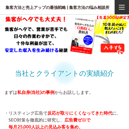
集客方法と売上アップの最強戦略 | 集客方法の悩み相談所
当社とクライアントの実績紹介
まずは
私自身(当社)の事例
からお話しします。
・リスティング広告で
反応が取りにくくなってきた時代
に、
SEO対策を徹底的に研究し、
広告費ゼロで
毎月25,000人以上の見込み客を集め、